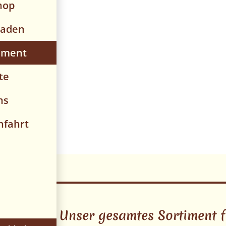
hop
laden
iment
te
ns
nfahrt
Unser gesamtes Sortiment f