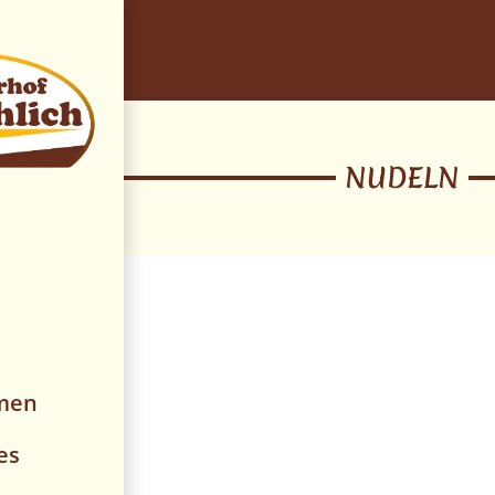
deln
NUDELN
men
es