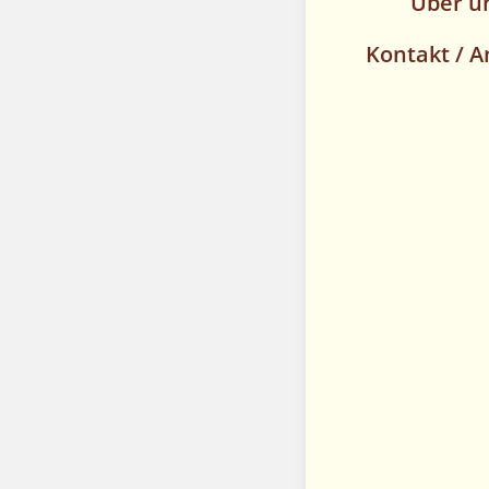
Über u
Kontakt / A
Kontakt
Weiherer Strasse 6
96191 Viereth
Mobil: 0171 / 520 3
Tel.: 09503 / 7195
Fax: 09503 / 8453
info@huehnerhof-
muehlich.de