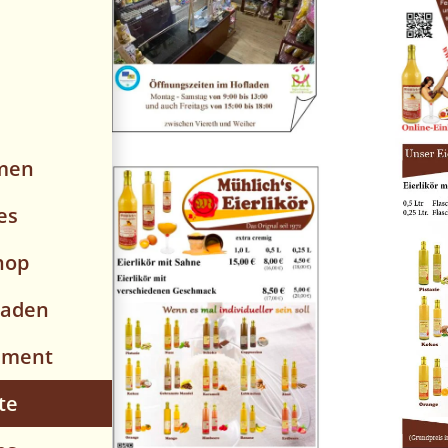
men
es
hop
laden
iment
te